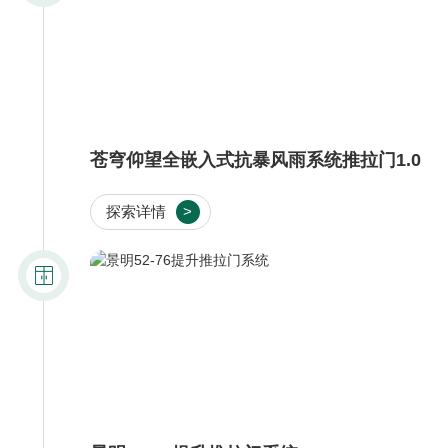
苍穹仰望全嵌入式抗暴风雨系统推拉门1.0
探索详情