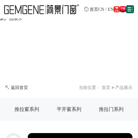
首页
CN
/
EN
窗系统
感受建筑之眼
返回首页
当前位置：
首页
>
产品展示
推拉窗系列
平开窗系列
推拉门系列