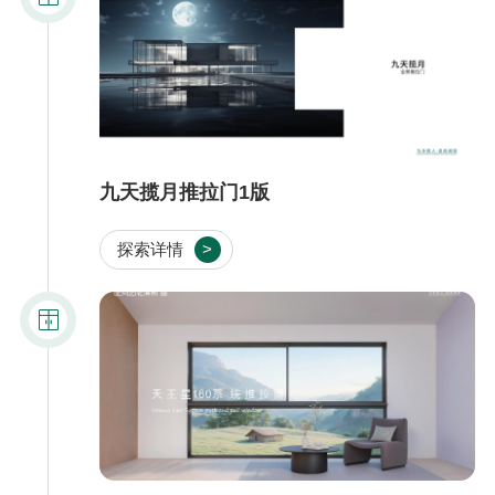
九天揽月推拉门1版
探索详情