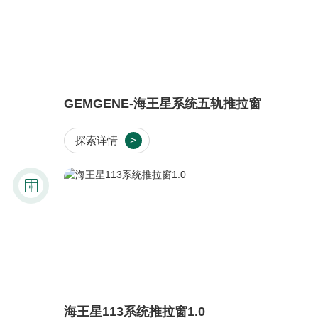
GEMGENE-海王星系统五轨推拉窗
探索详情
海王星113系统推拉窗1.0