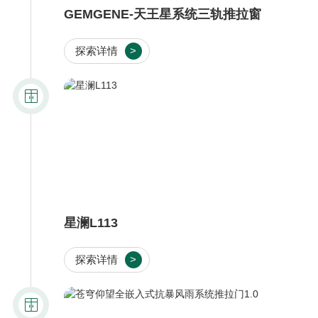
GEMGENE-天王星系统三轨推拉窗
探索详情
星澜L113
探索详情